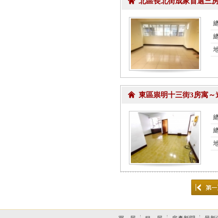
北區長北街成家首選三房
總
總
東區祟明十三街3房寓～
總
總