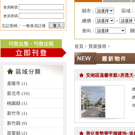
會員帳號
縣市：
區域：
會員密碼
總價：
~
忘記密碼
/
一般會員註冊
座向：
關
首頁
> 買屋搜尋 >
安南區溫馨孝親3房透天
基隆市 (1)
總
新北市 (16)
總
桃園縣 (1)
新竹市 (1)
新竹縣 (9)
苗栗縣 (2)
善化東勢寮甲種建地~進