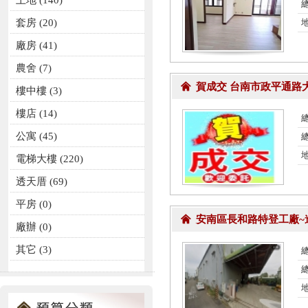
土地
(140)
總
套房
(20)
廠房
(41)
農舍
(7)
賀成交 台南市政平通路
樓中樓
(3)
樓店
(14)
總
公寓
(45)
電梯大樓
(220)
透天厝
(69)
平房
(0)
安南區長和路特登工廠~
廠辦
(0)
其它
(3)
總