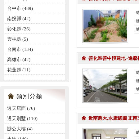
台中市 (489)
總
南投縣 (42)
總
彰化縣 (26)
雲林縣 (5)
台南市 (134)
善化區善中段建地~進馨
高雄市 (42)
花蓮縣 (11)
總
透天店面
(76)
近南應大,永康總圖 正
透天別墅
(110)
辦公大樓
(4)
總