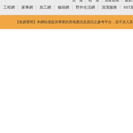
買 屋
租 屋
房產新聞
最新
工程網
家事網
加工網
修繕網
野外生活網
清潔服務
MIT
【免責聲明】本網站僅提供專業的房地產訊息資訊之參考平台，並不涉入其