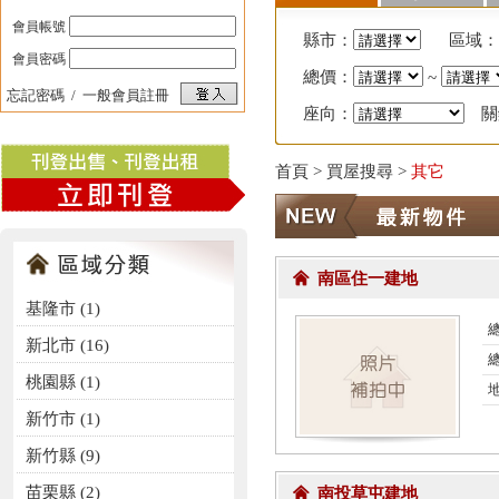
會員帳號
縣市：
區域：
會員密碼
總價：
~
忘記密碼
/
一般會員註冊
座向：
關
首頁
> 買屋搜尋 >
其它
南區住一建地
基隆市 (1)
總
新北市 (16)
桃園縣 (1)
新竹市 (1)
新竹縣 (9)
苗栗縣 (2)
南投草屯建地