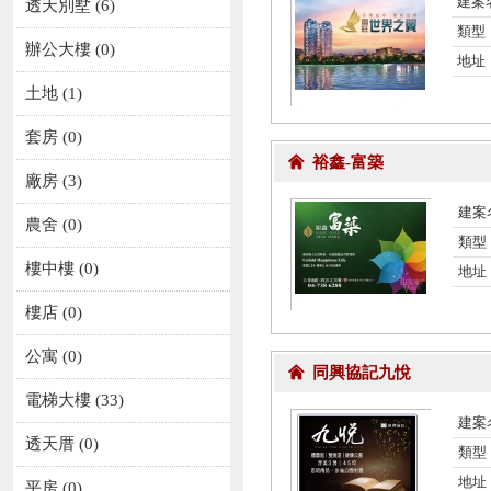
建案
透天別墅
(6)
類型
辦公大樓
(0)
地址
土地
(1)
套房
(0)
裕鑫-富築
廠房
(3)
建案
農舍
(0)
類型
樓中樓
(0)
地址
樓店
(0)
公寓
(0)
同興協記九悅
電梯大樓
(33)
建案
透天厝
(0)
類型
地址
平房
(0)