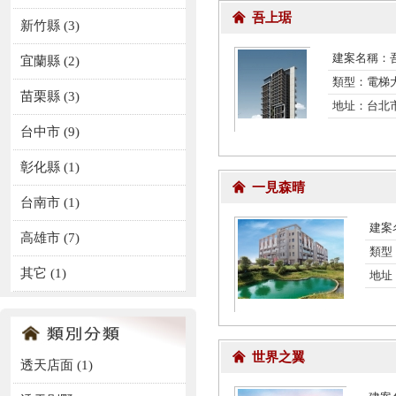
吾上琚
新竹縣 (3)
建案名稱：
宜蘭縣 (2)
類型：電梯
苗栗縣 (3)
地址：台北
台中市 (9)
彰化縣 (1)
一見森晴
台南市 (1)
建案
高雄市 (7)
類型
其它 (1)
地址
世界之翼
透天店面
(1)