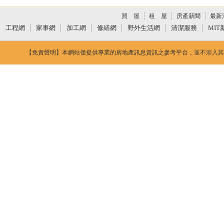
買 屋
租 屋
房產新聞
最新
工程網
家事網
加工網
修繕網
野外生活網
清潔服務
MIT
【免責聲明】本網站僅提供專業的房地產訊息資訊之參考平台，並不涉入其