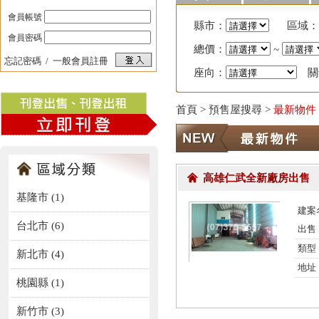
會員帳號
縣市：
區域：
會員密碼
總價：
~
忘記密碼
/
一般會員註冊
座向：
關
首頁
> 預售屋搜尋 >
最新物件
高雄仁武全新廠房出售
基隆市 (1)
建案
台北市 (6)
出售
類型
新北市 (4)
地址
桃園縣 (1)
新竹市 (3)