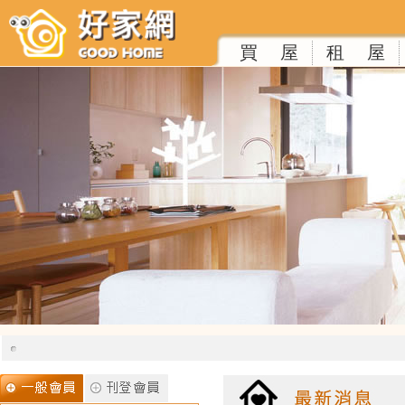
買 屋
租 屋