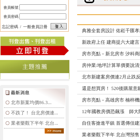
會員帳號
會員密碼
忘記密碼
/
一般會員註冊
典雅全套房設計 佑崧千匯
新政府上任 建商提六大建言
房市亮點－新北房市 汐科商
房仲業:地坪計算單價要說清
北市新建案房價連2月止跌反
還是想買房！ 520後購屋
房市亮點－高雄房市 楠梓機
北市新案均價86.3...
12年國教房價恐飆漲 師大
不跌了！ 台北房價連...
業者樂觀下半年 北台...
自住客搶進平鎮 首選傳佳建
業者樂觀下半年 北台灣預