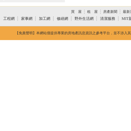
買 屋
租 屋
房產新聞
最新
工程網
家事網
加工網
修繕網
野外生活網
清潔服務
MIT
【免責聲明】本網站僅提供專業的房地產訊息資訊之參考平台，並不涉入其