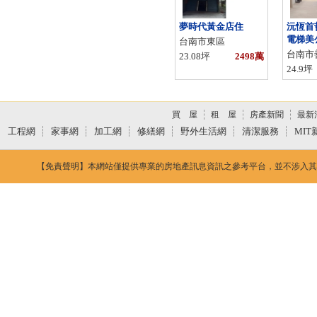
夢時代黃金店住
沅恆首
電梯美
台南市東區
台南市
23.08坪
2498萬
24.9坪
買 屋
租 屋
房產新聞
最新
工程網
家事網
加工網
修繕網
野外生活網
清潔服務
MIT
【免責聲明】本網站僅提供專業的房地產訊息資訊之參考平台，並不涉入其