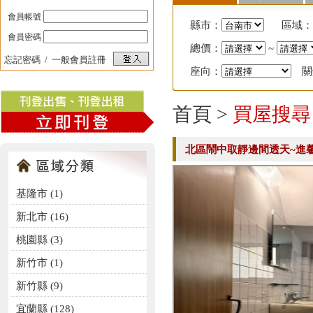
會員帳號
縣市：
區域：
會員密碼
總價：
~
忘記密碼
/
一般會員註冊
座向：
關
首頁
>
買屋搜尋
北區鬧中取靜邊間透天~進
基隆市 (1)
新北市 (16)
桃園縣 (3)
新竹市 (1)
新竹縣 (9)
宜蘭縣 (128)