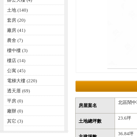
辦公大樓
(4)
土地
(140)
套房
(20)
廠房
(41)
農舍
(7)
樓中樓
(3)
樓店
(14)
公寓
(45)
電梯大樓
(220)
透天厝
(69)
平房
(0)
北區鬧中
房屋案名
廠辦
(0)
23.6坪
其它
(3)
土地總坪數
36.84坪
主建坪數