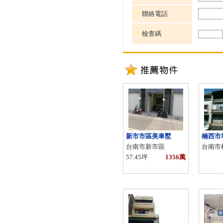
*
聯絡電話
*
檢查碼
新市市區美車墅
楠西市
台南市新市區
台南市
57.45坪
1356萬