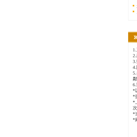
1
4
6
*
*