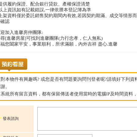
*提供履約保證、配合銀行貸款、產權保證清楚
*以上資訊如有記載錯誤,一律依謄本登記簿為準
*上架資料僅於委託銷售契約期間內有效,若因契約期滿、成交等情形而
次確認
迎加入進馨房仲團隊:
尋[進馨房屋]可找到進馨團隊(力行忠孝，仁人無私)
祝福您闔家平安，事業順利，所求滿願，內外吉祥 盡心.進馨
您對本物件有興趣嗎? 或您是否有問題要詢問刊登者呢?請填好下列
謝謝。
本系統所有留言資料，都有保留傳送者使用當時的電腦IP及時間資料
*
發表諮詢