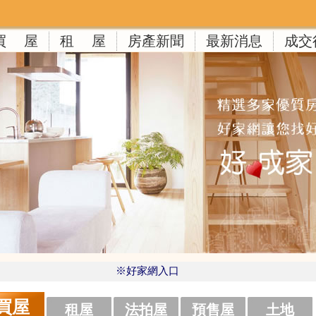
買 屋
租 屋
房產新聞
最新消息
成交
※好家網入口
買屋
租屋
法拍屋
預售屋
土地