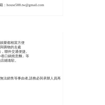
箱：
house588.tw@gmail.com
閒娛樂都相當方便
讀與購物的去處
道路，聯外交通便捷。
小巷口鍋燒意麵」等
的店鋪進駐。
無法銷售等事由者,請務必與承辦人員再