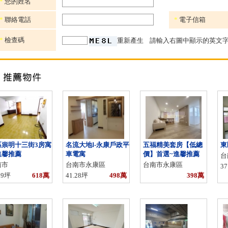
*
您的姓名
*
聯絡電話
*
電子信箱
*
檢查碼
重新產生
請輸入右圖中顯示的英文字
區祟明十三街3房寓
名流大地Ⅰ-永康戶政平
五福精美套房【低總
東
進馨推薦
車電寓
價】首選~進馨推薦
台
南市
台南市永康區
台南市永康區
37
29坪
618萬
41.28坪
498萬
398萬