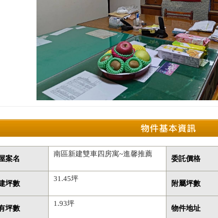
南區新建雙車四房寓~進馨推薦
屋案名
委託價格
31.45坪
建坪數
附屬坪數
1.93坪
有坪數
物件地址