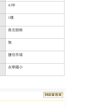
43年
1樓
座北朝南
無
鹽埕市場
永華國小