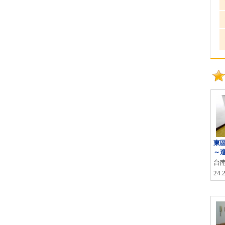
東
～
台
24.