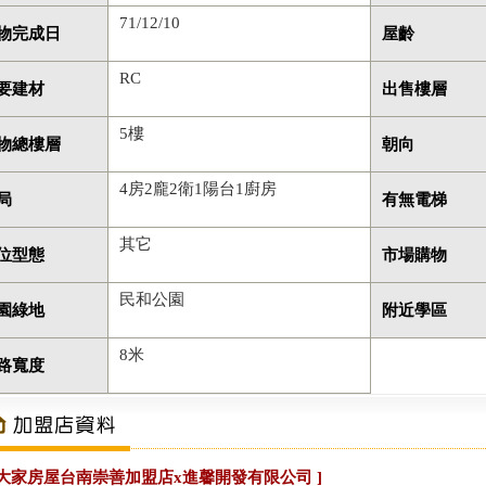
71/12/10
物完成日
屋齡
RC
要建材
出售樓層
5樓
物總樓層
朝向
4房2龐2衛1陽台1廚房
局
有無電梯
其它
位型態
市場購物
民和公園
園綠地
附近學區
8米
路寬度
 大家房屋台南崇善加盟店x進馨開發有限公司 ]