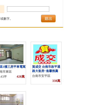
或數字。
區1樓三房平車電寓
賀成交 台南市政平通
近南科優質生活圈三
路大套房~進馨推薦
房平車~進馨推薦
南市東區
台南市安平區
台南市善化區
.43坪
428萬
338萬
35.55坪
838萬