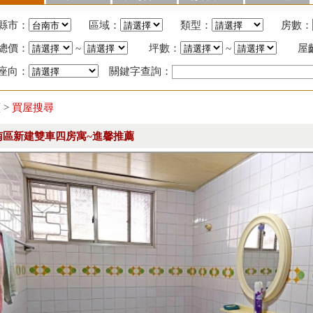
縣市：
區域：
類型：
房數：
總價：
~
坪數：
~
屋
座向：
關鍵字查詢：
頁
>
買屋搜尋
南區新建雙車四房寓~進馨推薦