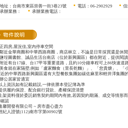
地址：台南市東區崇善一街3巷23號
電話：06-2902929
信
承辦業務：
承辦業務電話：
.正四房,屋況佳,室內停車空間
2.鄰近金華商圈和中華西路商圈，商店林立，不論是日常採買還是休
3.鹽埕圖書館、誠品生活台南店（位於新興園區）都在附近，提供閱
.附近有台17線、台17甲等重要道路，且約10分鐘車程可上86快速
5.美食就在家隔壁;例如「盧家麵食（里長乾麵）」、「您貴焿」、「
鄰近的中華西路新興園區還有大型餐飲集團如碳佐麻里和輕井澤集團
.辦公居家皆適宜
*以上資訊如有記載錯誤,一律依謄本登記簿為準
*提供履約保證、配合銀行貸款、產權保證清楚
*上架資料僅於委託銷售契約期間內有效,若因契約期滿、成交等情形而
次確認
進馨開發有限公司 ~ 房市盡心盡力
經紀人證號(112)南市字第00902號