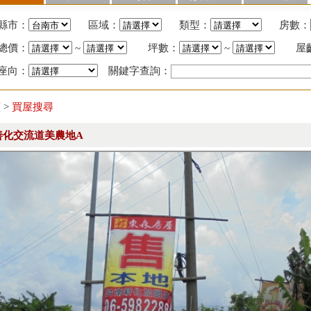
縣市：
區域：
類型：
房數：
總價：
~
坪數：
~
屋
座向：
關鍵字查詢：
頁
>
買屋搜尋
善化交流道美農地A