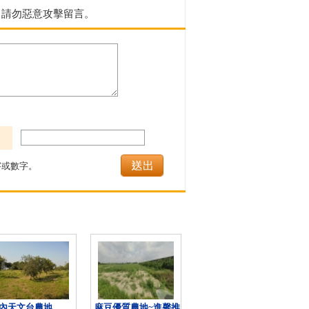
，請勿惡意攻擊留言。
或數字。
內天文台農地
麻豆優質農地~進馨推
山上平陽美農地A