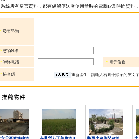
本系統所有留言資料，都有保留傳送者使用當時的電腦IP及時間資料
*
發表諮詢
*
您的姓名
*
聯絡電話
*
電子信箱
*
檢查碼
重新產生
請輸入右圖中顯示的英文字
化六分寮豪宅建地
林鳳營方正美農地Ⅲ
將軍小資休閒建地
大