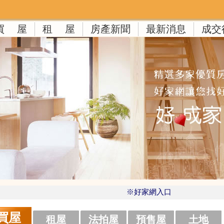
買 屋
租 屋
房產新聞
最新消息
成交
※好家網入口
買屋
租屋
法拍屋
預售屋
土地