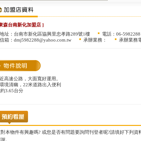
 東森台南新化加盟店 ]
地址：台南市新化區協興里忠孝路289號1樓
電話：06-5982288
信箱：
dmj5982288@yahoo.com.tw
承辦業務：
承辦業務
.近高速公路，大面寬好運用。
.環境清幽，22米道路出入便利
約3.65台分
您對本物件有興趣嗎? 或您是否有問題要詢問刊登者呢?請填好下列
謝謝。