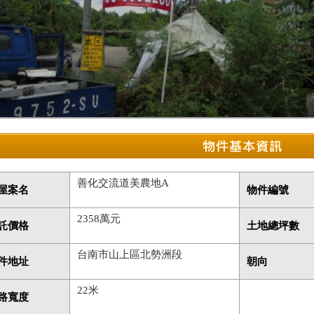
善化交流道美農地A
屋案名
物件編號
2358萬元
託價格
土地總坪數
台南市山上區北勢洲段
件地址
朝向
22米
路寬度