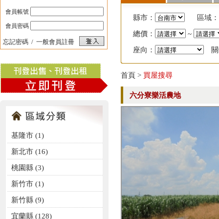
會員帳號
縣市：
區域：
會員密碼
總價：
~
忘記密碼
/
一般會員註冊
座向：
關
首頁
>
買屋搜尋
六分寮樂活農地
基隆市 (1)
新北市 (16)
桃園縣 (3)
新竹市 (1)
新竹縣 (9)
宜蘭縣 (128)