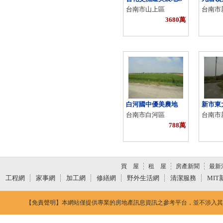
台南市山上區
台南市
3680萬
白河國中優美農地
新市東
台南市白河區
台南市
788萬
買 屋
租 屋
房產新聞
最新
工程網
家事網
加工網
修繕網
野外生活網
清潔服務
MIT
【免責聲明】本網站僅提供專業的房地產訊息資訊之參考平台，並不涉入其