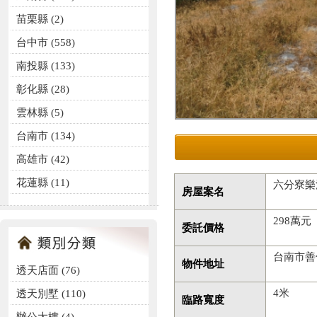
苗栗縣 (2)
台中市 (558)
南投縣 (133)
彰化縣 (28)
雲林縣 (5)
台南市 (134)
高雄市 (42)
花蓮縣 (11)
六分寮樂
房屋案名
298萬元
委託價格
台南市善
物件地址
透天店面
(76)
4米
透天別墅
(110)
臨路寬度