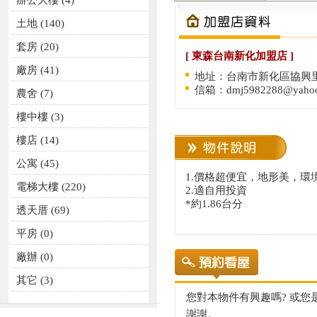
辦公大樓
(4)
土地
(140)
套房
(20)
[ 東森台南新化加盟店 ]
廠房
(41)
地址：台南市新化區協興里
信箱：
dmj5982288@yahoo
農舍
(7)
樓中樓
(3)
樓店
(14)
公寓
(45)
1.價格超便宜，地形美，環
電梯大樓
(220)
2.適自用投資
*約1.86台分
透天厝
(69)
平房
(0)
廠辦
(0)
其它
(3)
您對本物件有興趣嗎? 或
謝謝。