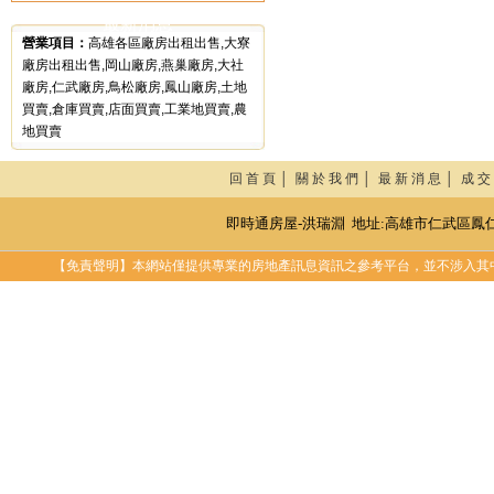
最新消息
營業項目：
高雄各區廠房出租出售,大寮
廠房出租出售,岡山廠房,燕巢廠房,大社
廠房,仁武廠房,鳥松廠房,鳳山廠房,土地
買賣,倉庫買賣,店面買賣,工業地買賣,農
地買賣
回 首 頁 │
關 於 我 們 │
最 新 消 息 │
成 交
即時通房屋-洪瑞淵 地址:高雄市仁武區鳳仁路95-76
【免責聲明】本網站僅提供專業的房地產訊息資訊之參考平台，並不涉入其