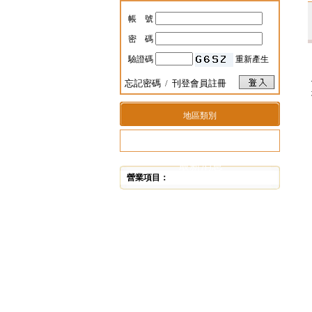
帳 號
密 碼
驗證碼
重新產生
忘記密碼
/
刊登會員註冊
地區類別
最新消息
營業項目：