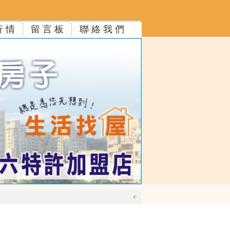
行 情
留 言 板
聯 絡 我 們