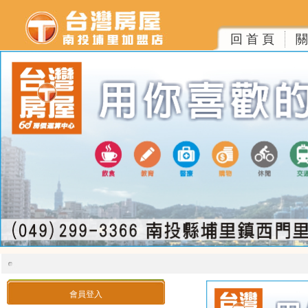
回 首 頁
關
會員登入