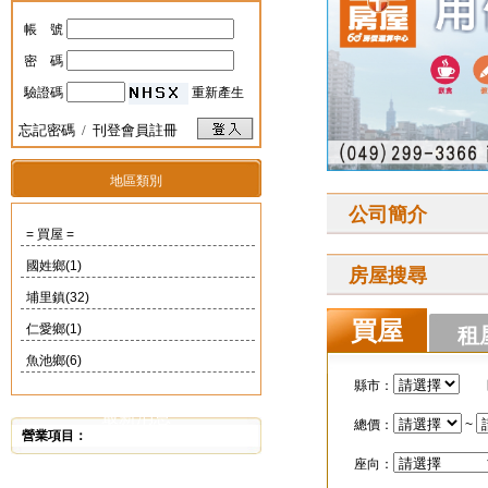
帳 號
密 碼
驗證碼
重新產生
忘記密碼
/
刊登會員註冊
地區類別
公司簡介
= 買屋 =
國姓鄉(1)
房屋搜尋
埔里鎮(32)
買屋
仁愛鄉(1)
租
魚池鄉(6)
縣市：
最新消息
總價：
~
營業項目：
座向：