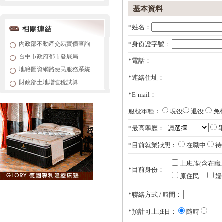
基本資料
*姓名：
內政部不動產交易實價查詢
*身份證字號：
台中市政府都市發展局
*電話：
地籍圖資網路便民服務系統
*連絡住址：
財政部土地增值稅試算
*E-mail：
服役軍種：
現役
退役
免
*最高學歷：
*目前就業狀態：
在職中
待
上班族(含在
*目前身份：
原住民
婦
*聯絡方式 / 時間：
*預計可上班日：
隨時