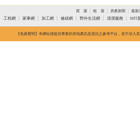
買 屋
租 屋
房產新聞
最新
工程網
家事網
加工網
修繕網
野外生活網
清潔服務
MIT
【免責聲明】本網站僅提供專業的房地產訊息資訊之參考平台，並不涉入其