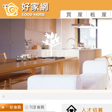
買 屋
租 屋