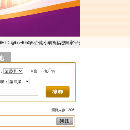
v4050j
※台南小胡祝福您闔家平安，事業順利，所求滿願，內外大
地
車位：
無
有
：
屋齡：
瀏覽人數:1206