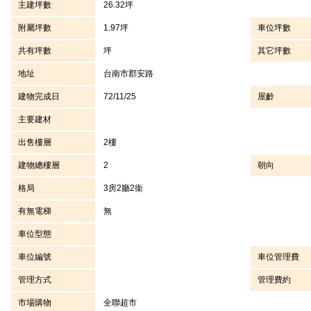
主建坪數
26.32坪
附屬坪數
1.97坪
車位坪數
共有坪數
坪
其它坪數
地址
台南市郡安路
建物完成日
72/11/25
屋齡
主要建材
出售樓層
2樓
建物總樓層
2
朝向
格局
3房2廳2衞
有無電梯
無
車位型態
車位編號
車位管理費
管理方式
管理費約
市場購物
全聯超市