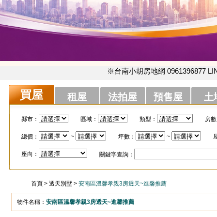
※台南小胡房地網 0961396877 LINE ID:@tx
買屋
租屋
法拍屋
預售屋
土
縣市：
區域：
類型：
房數
總價：
~
坪數：
~
座向：
關鍵字查詢：
首頁
> 透天別墅 >
安南區溫馨孝親3房透天~進馨推薦
物件名稱：
安南區溫馨孝親3房透天~進馨推薦