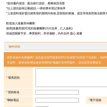
*提供履約保證、配合銀行貸款、產權保證清楚
*以上資訊如有記載錯誤,一律依謄本登記簿為準
*上架資料僅於委託銷售契約期間內有效,若因契約期滿、成交等情形而無法銷售
歡迎加入進馨房仲團隊:
搜尋[進馨房屋]可找到進馨團隊(力行忠孝，仁人無私)
祝福您闔家平安，事業順利，所求滿願，內外吉祥 盡心.進馨
物件諮詢
您對本物件有興趣嗎? 或您是否有問題要詢問刊登者呢?請填好下列資料，我
言資料，都有保留傳送者使用當時的電腦IP及時間資料，請勿惡意攻擊留言。
*
發表諮詢
*
您的姓名
*
聯絡電話
*
電子信箱