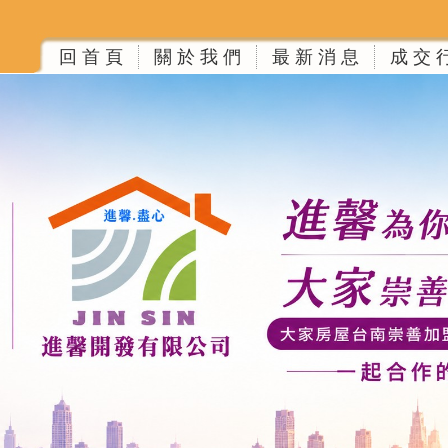
回 首 頁
關 於 我 們
最 新 消 息
成 交 