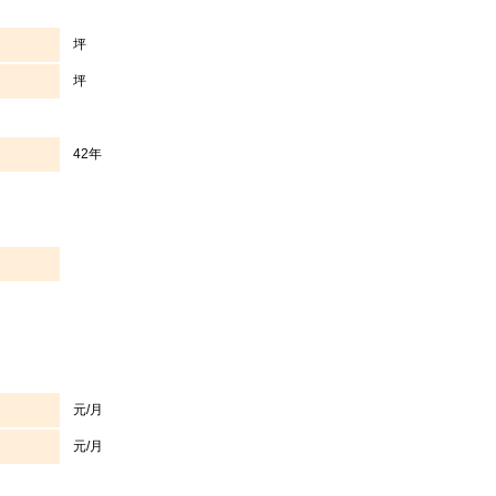
坪
坪
42年
元/月
元/月