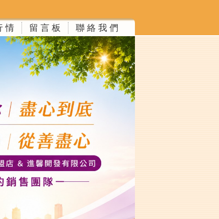
行 情
留 言 板
聯 絡 我 們