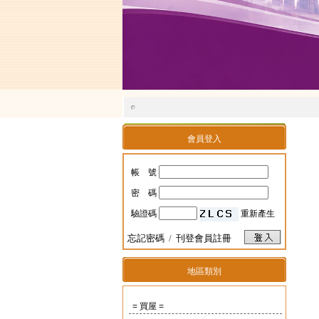
會員登入
帳 號
密 碼
驗證碼
重新產生
忘記密碼
/
刊登會員註冊
地區類別
= 買屋 =