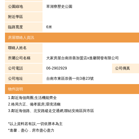
公園綠地
草湖寮歷史公園
附近學區
臨路寬度
6米
房屋聯絡人資訊
聯絡人姓名
所屬公司名稱
大家房屋台南崇善加盟店x進馨開發有限公司
公司電話
06-2902929
公司傳真
公司地址
台南市東區崇善一街3巷23號
物件說明
1.鄰近海佃商圈,生活機能齊全
2.格局方正、備孝親房,環境清幽
3.鄰近海佃路、北安路縱走交通網,聯結安南區與市區
*以上資料若有誤,一切依謄本為主
*進馨．盡心．房市盡心盡力