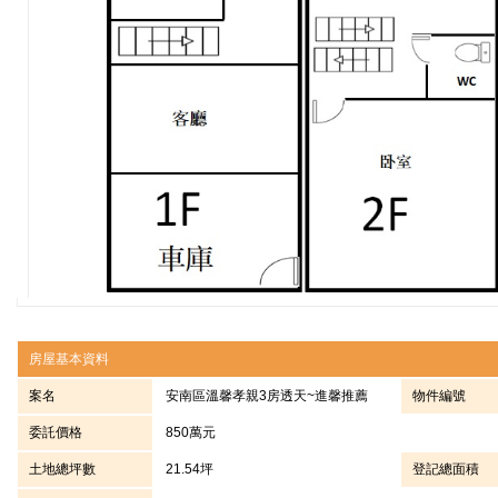
房屋基本資料
案名
安南區溫馨孝親3房透天~進馨推薦
物件編號
委託價格
850萬元
土地總坪數
21.54坪
登記總面積