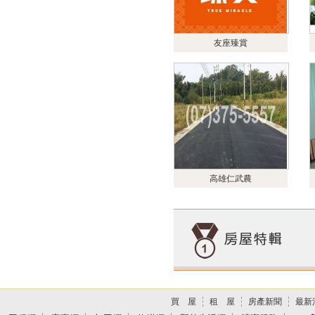
友座臻賞
高雄仁武農
買 屋
租 屋
房產新聞
最新