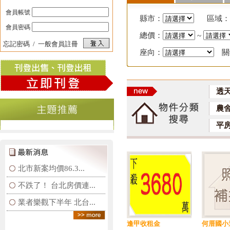
會員帳號
縣市：
區域：
會員密碼
總價：
~
忘記密碼
/
一般會員註冊
座向：
關
透
農
平
北市新案均價86.3...
不跌了！ 台北房價連...
業者樂觀下半年 北台...
逢甲收租金
何厝國小