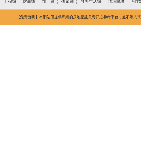
工程網
家事網
加工網
修繕網
野外生活網
清潔服務
MIT
【免責聲明】本網站僅提供專業的房地產訊息資訊之參考平台，並不涉入其