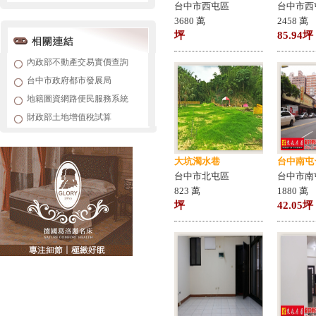
台中市西屯區
台中市西
3680 萬
2458 萬
坪
85.94坪
內政部不動產交易實價查詢
台中市政府都市發展局
地籍圖資網路便民服務系統
財政部土地增值稅試算
大坑濁水巷
台中南屯
台中市北屯區
台中市南
823 萬
1880 萬
坪
42.05坪