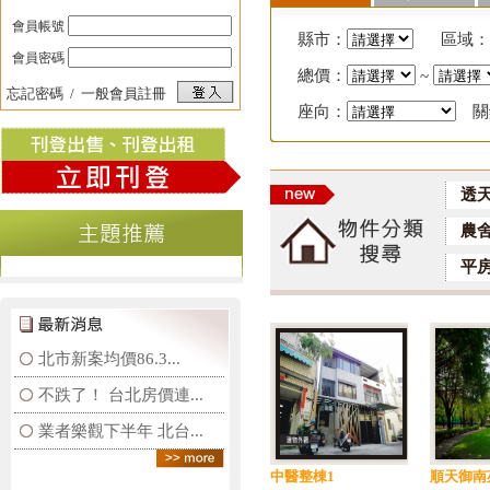
會員帳號
縣市：
區域：
會員密碼
總價：
~
忘記密碼
/
一般會員註冊
座向：
關
透
農
平
北市新案均價86.3...
不跌了！ 台北房價連...
業者樂觀下半年 北台...
中醫整棟1
順天御南