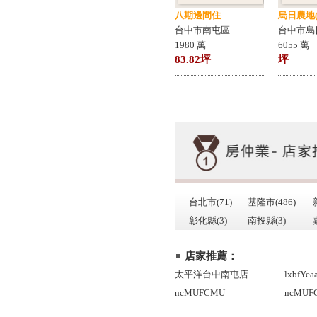
八期邊間住
烏日農地
台中市南屯區
台中市烏
1980 萬
6055 萬
83.82坪
坪
台北市(71)
基隆市(486)
彰化縣(3)
南投縣(3)
店家推薦：
太平洋台中南屯店
lxbfYea
ncMUFCMU
ncMUF