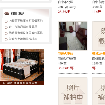
台中市北區
台中市南
2880 萬 Array
3580 萬
23.56坪
114坪
內政部不動產交易實價查詢
台中市政府都市發展局
地籍圖資網路便民服務系統
財政部土地增值稅試算
花蓮火車站
籃城2分
花蓮縣花蓮市
南投縣埔
490 萬
1290 萬
35.0701坪
坪