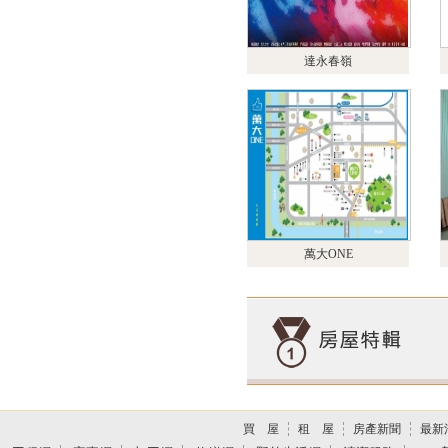
達永春嶺
萬大ONE
買 屋
租 屋
房產新聞
最新