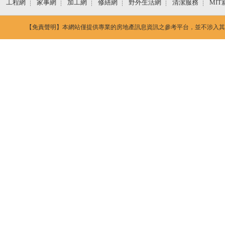
工程網
家事網
加工網
修繕網
野外生活網
清潔服務
MIT
【免責聲明】本網站僅提供專業的房地產訊息資訊之參考平台，並不涉入其